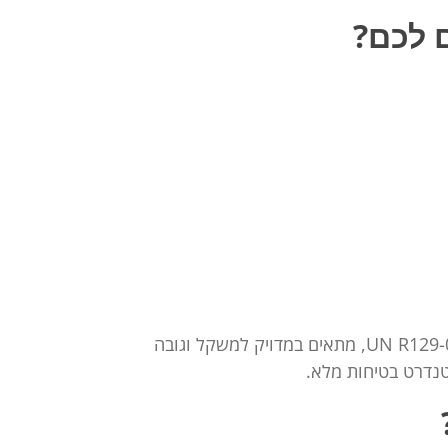
 לכם?
בעת בחירת בוסטר, יש להתמקד במספר קריטריונים מרכזיים. ודאו כי הבוסטר עומד בתקן הבטיחות האירופאי UN R129-02, מתאים במדויק למשקל וגובה
טנדרט בטיחות מלא.