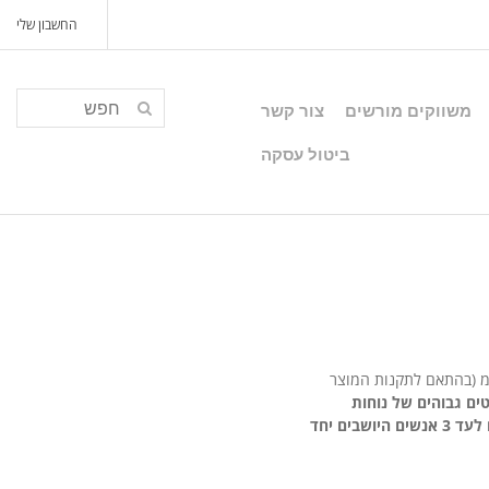
החשבון שלי
משווקים מורשים
צור קשר
ביטול עסקה
BeSafe מתאימים לקבוצת הגילאים 4-12, בטווחי המשקלים 15 עד 36 ק”ג או בגובה 100-150 ס”מ (בהתאם לתקנות המוצר
טים גבוהים של נוחות
ופתרונות גמישים, המאפשרים התקנה והתאמה קלות, הגבהת הילד המאפשרת חגירה מדוייקת, ומרחב נוח לעד 3 אנשים היושבים יחד