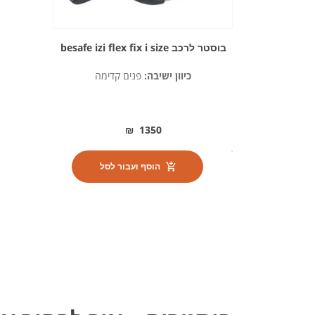
בוסטר לרכב besafe izi flex fix i size
כיוון ישיבה:
פנים קדימה
₪
1350
כמות
הוסף ועבור לסל
של
בוסטר
לרכב
besafe
izi
flex
fix
i
size