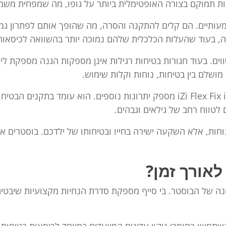
ות תמוקם בצורה האופטימלית ביותר על גופו, מה שמפחית משמ
מעותיים. הם קלים להתקנה והסרה, מה שהופך אותם לפתרון גמ
 בעוד שהעלות הכלכלית שלהם נמוכה יותר בהשוואה לכיסאות ב
וים. בעוד חגורות בטיחות רגילות אינן מספקות הגנה מספקת ליל
מושלם בין בטיחות, נוחות וקלות שימוש.
בי סייף מדגישה כי בוסטר איכותי כמו דגם iZi Flex Fix i-Size מספק יתרונות נוס
 לטווח רחב של גילאים וגבהים.
 נוחות, אלא השקעה ישירה בחייו ובטיחותו של ילדכם. בוסטרים 
לאורך זמן?
נה של הבוסטר. בי סייף מספקת סדרת הנחיות מקצועיות שיבטיח
תמשו בחומרי ניקוי עדינים המיועדים במיוחד לכיסאות בטיחות,