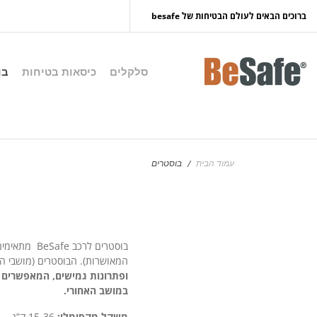
לפתיחת תוסף נגישות נא לחצו esc
ברוכים הבאים לעולם הבטיחות של besafe
סלקלים
כיסאות בטיחות
בו
עמוד הבית
בוסטרים
/
המאושרות). הבוסטרים (מושבי ה
במושב האחורי.
משקל מקסימלי:
15-36 ק”ג