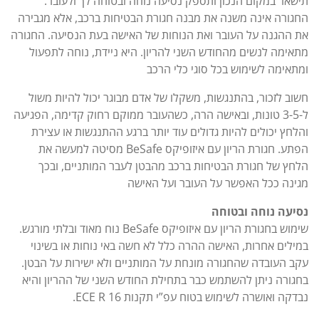
תישאר במקום הנכון ותספק נסיעה נוחה ובטוחה לך ולעובר.
החגורה אינה משנה את מבנה חגורת הבטיחות ברכב, אלא מגבירה
את ההגנה על העובר ואת הנוחות של האישה בעת הנסיעה. החגורה
מתאימה לנשים מהחודש השני להריון. היא ניידת, נוחה לתפעול
ומתאימה לשימוש בכל סוגי כלי הרכב
חשוב לזכור, בהתנגשות, משקלו של אדם מבוגר יכול להיות משול
ל-3-5 טונות, ובאישה הרה, כשהעובר ממוקם רחוק קדימה, הפגיעה
והלחץ יכולים להיות גדולים עוד יותר ברגע ההתנגשות או עצירת
הפתע. חגורת הריון עם איזופיקס BeSafe מסיטה למעשה את
הלחץ של חגורת הבטיחות ברכב מהבטן לעבר המותניים, ובכך
מגינה ככל האפשר על העובר ועל האישה
נסיעה נוחה ובטוחה
שימוש בחגורת הריון עם איזופיקס BeSafe נוח מאוד ובלתי מורגש.
במילים אחרות, האישה ההרה כלל לא חשה באי נוחות או בשינוי
עקב העובדה שהחגורה מונחת על המותניים ולא ישירות על הבטן.
בחגורה ניתן להשתמש כבר בתחילת החודש השני של ההריון והיא
נבדקה ואושרה לשימוש בטוח עפ”י תקנות ECE R 16.