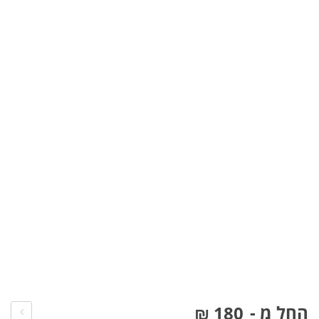
בלוג
FAQ
משווקים מורשים
צור קשר
ביטול עסקה
החל מ -
₪
180