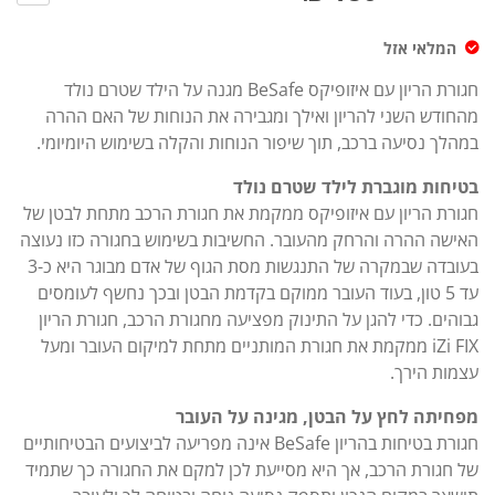
צד
המלאי אזל
לכסא
בטיחות
חגורת הריון עם איזופיקס BeSafe מגנה על הילד שטרם נולד
לרכב
מהחודש השני להריון ואילך ומגבירה את הנוחות של האם ההרה
במהלך נסיעה ברכב, תוך שיפור הנוחות והקלה בשימוש היומיומי.
(SIP)
בטיחות מוגברת לילד שטרם נולד
חגורת הריון עם איזופיקס ממקמת את חגורת הרכב מתחת לבטן של
האישה ההרה והרחק מהעובר. החשיבות בשימוש בחגורה כזו נעוצה
בעובדה שבמקרה של התנגשות מסת הגוף של אדם מבוגר היא כ-3
עד 5 טון, בעוד העובר ממוקם בקדמת הבטן ובכך נחשף לעומסים
גבוהים. כדי להגן על התינוק מפציעה מחגורת הרכב, חגורת הריון
iZi FIX ממקמת את חגורת המותניים מתחת למיקום העובר ומעל
עצמות הירך.
מפחיתה לחץ על הבטן, מגינה על העובר
חגורת בטיחות בהריון BeSafe אינה מפריעה לביצועים הבטיחותיים
של חגורת הרכב, אך היא מסייעת לכן למקם את החגורה כך שתמיד