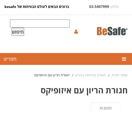
לפתיחת תוסף נגישות נא לחצו esc
טלפון:
03-5407999
ברוכים הבאים לעולם הבטיחות של besafe
חיפוש:
תפריט
סלקלים
עמוד הבית
חגורת בטיחות בהריון
חגורת הריון עם איזופיקס
/
/
כיסאות בטיחות
חגורת הריון עם איזופיקס
בוסטרים
תמונות
בטיחות בהריון
אביזרים
BESAFE TIPS