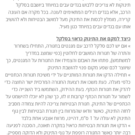
תינוקות לא צריכים ללבוש בגדים עבים במיוחד ביושבם בסלקל
הרכב, אלא בגדים רגילים המתאימים לעונה. בכל מקרה אם העונה
קרירה, מומלץ לכסות את התינוק מעל למושב הבטיחות ולא להושיב
אותו עם בגדים עבים במיוחד כגון מעיל.
כיצד למקם את התינוק כראוי בסלקל
» אם יש לכם סלקל לרכב עם מגנטים בחגורה, התחילו בשחרור
והתרה של חגורות המושבים לחלוטין (כפי שמוצג במדריך
למשתמש), פתחו את האבזם והצמידו את החגורות על המגנטים, כך
שיווצר לכם שפע מקום פנוי להושבת התינוק
» תחילה הדקו את חגורות המותניים על ידי משיכת חגורות הכתפיים
כלפי מעלה. כעת משכו את רצועת החגורה המרכזית ישר החוצה כדי
להדק את חגורות הכתף. בעת ההידוק, השתמשו ביד השנייה כדי
לשמור על חגורות הכתף קרובות זו לזו, כך שהן לא יוכלו להישמט על
הכתפיים של התינוק. חגורת הבטיחות צריכה להיות צמודה מסביב
לחזה התינוק, כאשר וודאו שהמרווח בין חגורת הבטיחות לבין גוף
התינוק לא עולה על 1 ס”מ, דהיינו, מרווח אצבע אחת בלבד
» הדקו את חגורות הבטיחות כראוי! במקרה תאונה, הסכנה לפגיעה
רבה יותר כאשר החגורה רופפת על גוף התינוק ולא הדוקה מספיק.