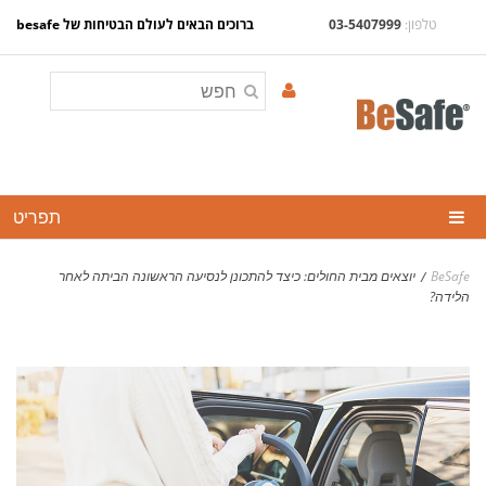
לפתיחת תוסף נגישות נא לחצו esc
טלפון:
03-5407999
ברוכים הבאים לעולם הבטיחות של besafe
תפריט
סלקלים
BeSafe
יוצאים מבית החולים: כיצד להתכונן לנסיעה הראשונה הביתה לאחר
/
הלידה?
כיסאות בטיחות
בוסטרים
בטיחות בהריון
אביזרים
BESAFE TIPS