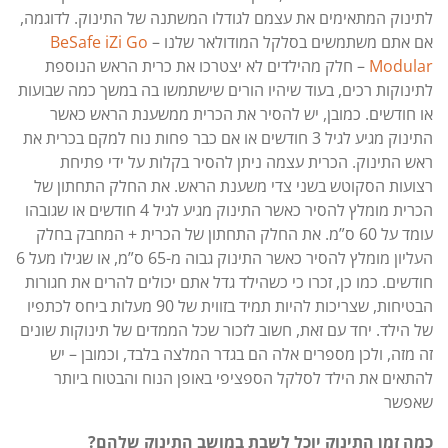
לתינוק המתאימים את עצמם לגודלו המשתנה של התינוק. לדוגמה,
אם אתם משתמשים בסלקל המודולאר שלנו –
BeSafe iZi Go
Modular
– חלק מהילדים לא יצטרכו את כרית הראש הנוספת
לתינוקות רכים, בעוד שיהיו הורים שישתמשו בה במשך כמה שבועות
או חודשים. כמובן, יש להסיר את הכרית ממשענת הראש כאשר
התינוק מגיע לגיל 3 חודשים או אם כבר פחות נוח למקם בכרית את
ראש התינוק. הכרית עצמה ניתן להסיר בקלות על ידי פתיחת
רצועות הסקוטש בשני צדי משענת הראש. את החלק התחתון של
הכרית מומלץ להסיר כאשר התינוק מגיע לגיל 4 חודשים או שגובהו
עומד על 60 ס”מ. את החלק התחתון של הכרית + המחבק בחלק
העליון מומלץ להסיר כאשר התינוק גבוה מ-65 ס”מ, או שגילו מעל 6
חודשים. כמו כן, זכרו כי כשהילד גדל אתם יכולים להרים את חגורות
הבטיחות, שצריכות להיות תמיד בזווית של 90 מעלות ביחס לכתפיו
של הילד. יחד עם זאת, חשוב לזכור שכל הממדים של תינוקות שונים
זה מזה, ולכן מספרים אלה הם בגדר המלצה בלבד, וכמובן – יש
להתאים את הילד לסלקל הספציפי באופן הנוח והבטוח ביותר
שאפשר
כמה זמן התינוק יוכל לשבת במושב התינוק שלהם?