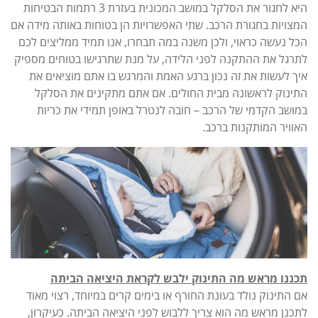
היא לחגור את הסלקל במושב המכונית בעזרת 3 רתמות הבטיחות
המצויות בחגורת הרכב. שתי האפשרויות הן בטוחות באותה מידה אם
הכל נעשה כראוי, ולכן משנה במה תבחרו, אנו תמיד ממליצים לכם
לתרגל את ההתקנה לפני הלידה, על מנת שתרגישו בטוחים מספיק
איך לעשות את זה נכון ברגע האמת והמרגש בו אתם מוציאים את
התינוק לראשונה מבית החולים. אם אתם מתקינים את הסלקל
במושב הקדמי של הרכב – חובה לנטרל באופן תמידי את כריות
האוויר המותקנות ברכב.
תכננו מראש מה התינוק ילבש לקראת היציאה הביתה
אם התינוק נולד בעונת החורף או בימים קרים במיוחד, רצוי מאוד
לתכנן מראש מה הוא צריך ללבוש לפני היציאה הביתה. כעיקרון,