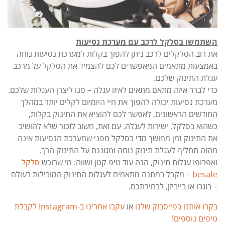
השתמשו בסלקל לרכב עם מערכת נסיעות
את רוב הסלקלים לרכב ניתן להפוך בקלות למערכת נסיעות נוחה
באמצעות מתאמים המאפשרים לכם להצמיד את הסלקל על מרכב
עגלת התינוק שלכם.
כדי לברר איזה מתאם מתאים לאיזו עגלה – פנו ליצרן העגלות שלכם.
מערכת נסיעות יכולה להפוך את חיי היומיום לקלים יותר במהלך
החודשים הראשונים, לאפשר לכם להוציא את התינוק בקלות,
כשהוא בסלקל, ישירות לעגלה. עם זאת, חשוב לזכור שלא להושיב
את התינוק זמן ממושך מדי בסלקל מפני שמערכת הנסיעות אינה
מהוה תחליף לעגלת תינוק נוחה ומגוננת על התינוק הרך.
ואפרופו עגלות תינוק, הנה עוד טיפ קטן ושווה: מי שרוכש
סלקל
besafe
– מקבל במתנה מתאמים לעגלות התינוק המובילות בעולם
– בוגבו או בייביזן, לבחירתכם.
בקרו אותנו בפייסבוק שלנו
או
עקבו אחרינו ב-Instagram לקבלת
טיפים נוספים!