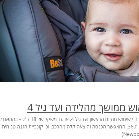
ש ממושך מהלידה ועד גיל 4
כיסא הבטיחות שלנו, בי סייף iZi Turn B i-Size, מתאים לשימוש מהיום הראשון ועד גיל 4, או עד מ