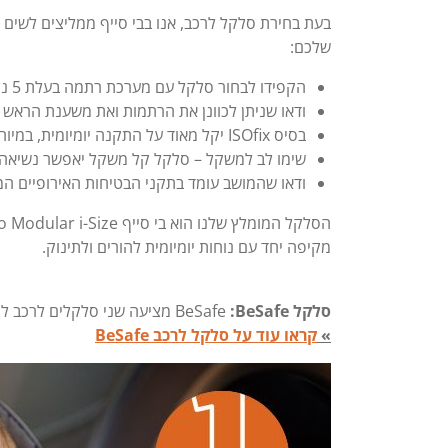
בעת בחירת סלקל לרכב, אנו בבי סייף ממליצים לשים 
שלכם:
הקפידו לבחור סלקל עם מערכת רתמה בעלת 5 נקודות אחיזה, המאפשרת הגנה מיטבית בכל שלב.
ודאו שניתן לכוונן את הרתמות ואת משענת הראש ב
בסיס ISOfix יקל מאוד על התקנה יומיומית, במיוחד ברכבים שבהם מחליפים בין נהגים.
שימו לב למשקל – סלקל קל משקל יאפשר נשיאה 
ודאו שהמושב עומד בתקני הבטיחות האירופיים המח
מקיפה יחד עם נוחות יומיומית להורים ולתינוק.
סלקל
:BeSafe
BeSafe
מציעה שני סלקלים לרכב לת
»
קראו עוד על סלקל לרכב BeSafe