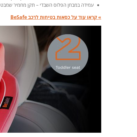
עמידה במבחן הפלוס השבדי – תקן מחמיר שמבטי
» קראו עוד על כסאות בטיחות לרכב BeSafe