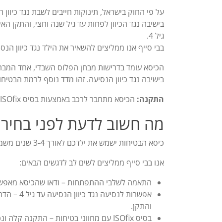
על פי החוק בישראל, תינוקות חייבים לשבת נגד כיוו
גיל 4.
בבי סייף אנו ממליצים להשאיר את הילד נגד כיוון הנסיעה ככל הניתן, וה־iZi Turn B מאפשר זא
הכיסא עומד בדרישות מבחן הפלוס השבדי, אחד המבחנ
בישיבה נגד כיוון הנסיעה. זהו מדד נוסף לרמת הבטיח
התקנה:
הכיסא מתחבר לרכב באמצעות בסיס ISOfix, עם מחוונים המבטיחים התקנה נכונה ובטוחה בכל שימוש.
מה חשוב לדעת לפני בחירת
כיסא הבטיחות ישמש את ילדכם לאורך 3-4 שנים משמעותיות של גדילה והתפתחות – ולכן חשוב לבחור נכון כבר מההתחלה.
אנו בבי סייף ממליצים לשים לב לדגשים הבאים:
התאמה לשלבי ההתפתחות – ודאו שהכיסא מאפשר כוו
אפשרות לנ
והתקן.
בסיס ISOfix עם מחווני בטיחות – התקנה קלה ונכונה בכל רכב, עם אישור ויזואלי או קולי שמוודא שהכיסא מחובר כראוי.