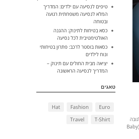
טיפים לנסיעה עם ילדים: המדריך
המלא לנסיעה משפחתית רגועה
ובטוחה
כסא בטיחות לתינוק: ההגנה
האולטימטיבית לכל נסיעה
כסאות בוסטר לרכב: פתרון בטיחותי
ונוח לילדים
יציאה מבית החולים עם תינוק –
המדריך לנסיעה הראשונה
טאגים
Hat
Fashion
Euro
שקל של 18 ק”ג – בהתאם לגובה
Travel
T-Shirt
הילד והתאמה למבנה הגוף. הכיסא כולל מנגנון סיבוב 360°, המאפשר הכנסה והוצאה קלה מהרכב, וכן קונכיית הגנה פנימית (Baby