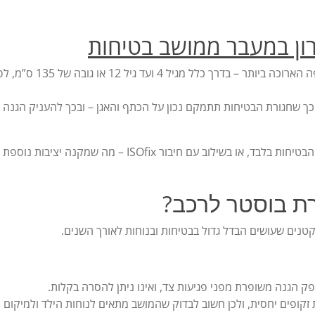
ון במעבר ממושב בטיחות
הבוסטר הוא מושב ההגבהה שישמש את ילדכם לתקופה הארוכה ביותר – בדרך כלל מגיל 4 ועד גיל 12 או גובה
 כך שחגורת הבטיחות תתמקם נכון על הכתף והאגן – ובכך להעניק הגנה
התקנה: ניתן להתקין את הבוסטר ברכב בעזרת חגורת הבטיחות בלבד, או בשילוב עם חיבור ISOfix – מה שמקנה 
ת בוסטר לרכב?
טנים שעושים הבדל גדול בבטיחות ובנוחות לאורך השנים.
ק הגנה משופרת מפני פגיעות צד, ואינו ניתן להסרה בקלות.
זקופים יחסית, ולכן חשוב לבדוק שהמושב מתאים לנוחות הילד ולמיקום