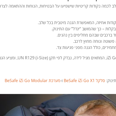
לב לכמה נקודות קריטיות שישפיעו על הבטיחות, הנוחות וההתאמה לצרכ
קלות – כך שהמושב “יגדל” עם התינוק.
פשוטה ונוחה מחוץ לרכב.
מירים, כולל הגנה מפני פגיעות צד.
הסלקל המומלץ שלנו הוא בי סייף iZi Go Modular i-Size, המתאים מגיל לידה, נבדק לפי תקן 129 (i-Size
ינוק:
סלקל BeSafe iZi Go X1
ו-
מערכת BeSafe iZi Go Modular