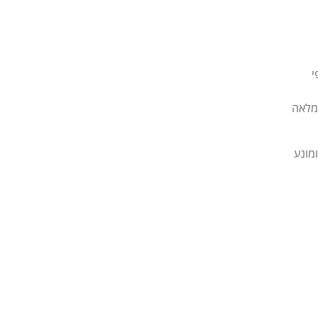
 של 135 ס”מ, לפי
 מלאה
יציבות נוספת ומונע